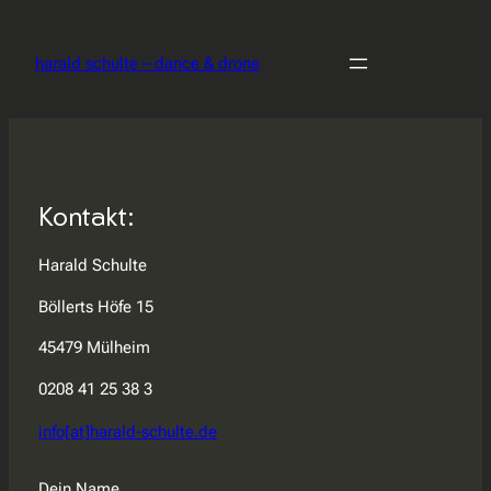
Zum
Inhalt
harald schulte – dance & drone
springen
Kontakt:
Harald Schulte
Böllerts Höfe 15
45479 Mülheim
0208 41 25 38 3
info[at]harald-schulte.de
Dein Name